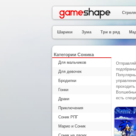
Стреля
Шарики
Зума
Три в ряд
Ма
Категории Соника
Для мальчиков
Отправляй
подобраны
Для девочек
Популярны
Бродилки
управлени
проходить
Гонки
Волшебные
есть специ
Драки
Приключения
Соник РПГ
Марио и Соник
Соник на двоих