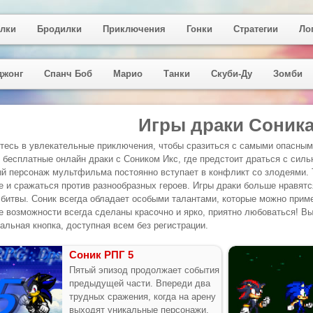
лки
Бродилки
Приключения
Гонки
Стратегии
Ло
джонг
Спанч Боб
Марио
Танки
Скуби-Ду
Зомби
Игры драки Соник
тесь в увлекательные приключения, чтобы сразиться с самыми опасными
 бесплатные онлайн драки с Соником Икс, где предстоит драться с сил
й персонаж мультфильма постоянно вступает в конфликт со злодеями. Т
е и сражаться против разнообразных героев. Игры драки больше нравятс
 битвы. Соник всегда обладает особыми талантами, которые можно при
 возможности всегда сделаны красочно и ярко, приятно любоваться! Вы 
альная кнопка, доступная всем без регистрации.
Соник РПГ 5
Пятый эпизод продолжает события
предыдущей части. Впереди два
трудных сражения, когда на арену
выходят уникальные персонажи.