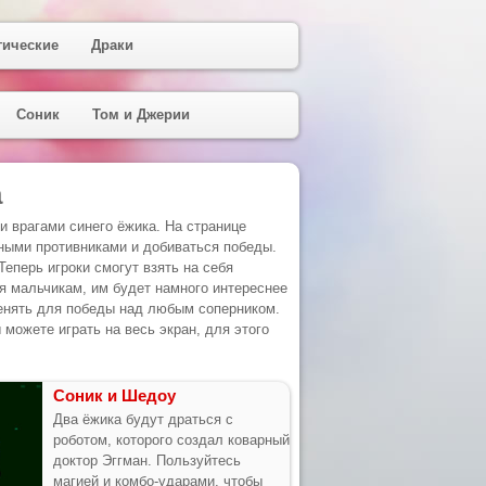
гические
Драки
Соник
Том и Джерии
а
 врагами синего ёжика. На странице
ьными противниками и добиваться победы.
еперь игроки смогут взять на себя
я мальчикам, им будет намного интереснее
менять для победы над любым соперником.
можете играть на весь экран, для этого
Соник и Шедоу
Два ёжика будут драться с
роботом, которого создал коварный
доктор Эггман. Пользуйтесь
магией и комбо-ударами, чтобы