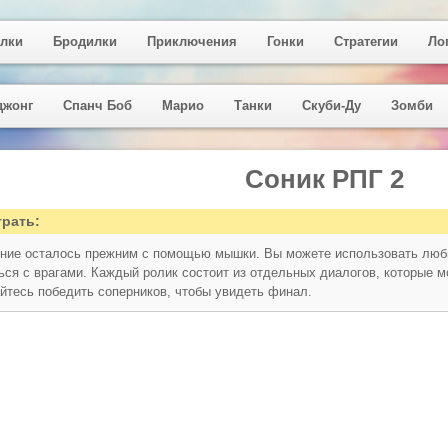
лки
Бродилки
Приключения
Гонки
Стратегии
Ло
джонг
Спанч Боб
Марио
Танки
Скуби-Ду
Зомби
Соник РПГ 2
грать:
ние осталось прежним с помощью мышки. Вы можете использовать любы
ься с врагами. Каждый ролик состоит из отдельных диалогов, которые 
йтесь победить соперников, чтобы увидеть финал.