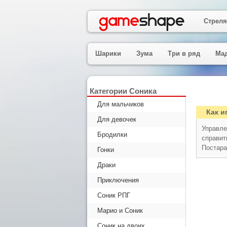
Стреля
Шарики
Зума
Три в ряд
Ма
Категории Соника
Для мальчиков
Как и
Для девочек
Управле
Бродилки
справит
Постара
Гонки
Драки
Приключения
Соник РПГ
Марио и Соник
Соник на двоих