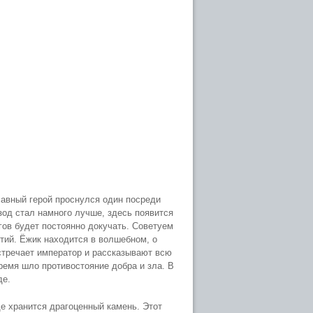
Главный герой проснулся один посреди
зод стал намного лучше, здесь появится
гов будет постоянно докучать. Советуем
ытий. Ёжик находится в волшебном, о
стречает император и рассказывают всю
ремя шло противостояние добра и зла. В
де.
де хранится драгоценный камень. Этот