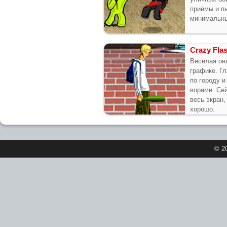
приёмы и п
минимальны
Crazy Flas
Весёлая онл
графике. Г
по городу 
ворами. Се
весь экран,
хорошо.
© 2