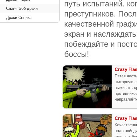
путь испытаний, ко
Спанч Боб драки
преступников. Посл
Драки Соника
качественной графи
экран и наслаждать
побеждайте и пост
боссы!
Crazy Flas
Пятая част
шикарную с
выживать с
противнико
направляйт
Crazy Flas
Качественн
надо побед
уличных бо