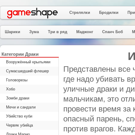
Стрелялки
Бродилки
При
Шарики
Зума
Три в ряд
Маджонг
Спанч Боб
М
И
Категории Драки
Вооружённый крыльями
Представлены все 
Сумасшедший флешер
где надо убивать в
Головорезы
уличные драки и д
Хобо
мальчикам, это отл
Зомби драки
провести время за
Мечи и сандали
Убийство куби
опасный парень, с
Червяк убийца
против врагов. Каж
Драки Марио