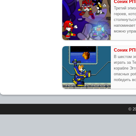
Соник РП
Третий эпи
героев, кот
столкнутьс
напоминает
можно упра
Соник РП
В шестом э
играть за Т
корабле Эгг
опасных ро
победить вс
© 2