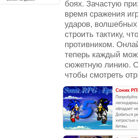
боях. Зачастую при
время сражения иг
ударов, волшебных
строить тактику, ч
противником. Онла
теперь каждый може
сюжетную линию. Об
чтобы смотреть от
Соник РП
Попробуйте
легендарны
обладает н
Добиться р
хитростью и
битвы.