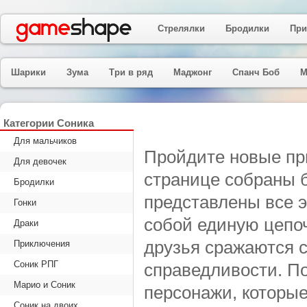
Стрелялки
Бродилки
При
Шарики
Зума
Три в ряд
Маджонг
Спанч Боб
М
Категории Соника
Для мальчиков
Пройдите новые пр
Для девочек
странице собраны 
Бродилки
представлены все э
Гонки
собой единую цепоч
Драки
друзья сражаются с
Приключения
Соник РПГ
справедливости. П
Марио и Соник
персонажи, которы
Соник на двоих