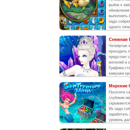
рыбок к заб
обновления
выполнить 
надо собра
одного типа
Снежная 
Четвёртая ч
проходить п
предстоит с
жителей и 
Графика ста
камушки кр
Морские 
Посетите с
глубокие ме
скрываются
Их надо соб
заработать 
уровень да