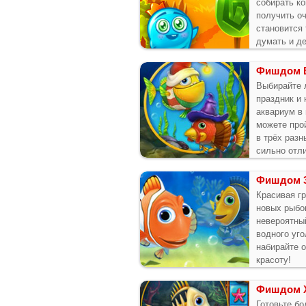
собирать к
получить о
становится 
думать и де
Фишдом В
Выбирайте
праздник и 
аквариум в
можете про
в трёх разн
сильно отл
Фишдом 
Красивая г
новых рыбо
невероятны
водного уго
набирайте о
красоту!
Фишдом 
Готовьте б