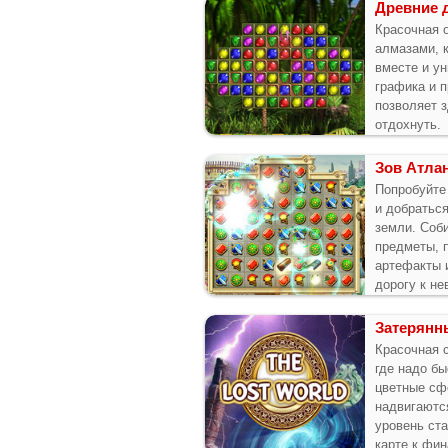
Древние 
Красочная 
алмазами, 
вместе и у
графика и 
позволяет 
отдохнуть.
Зов Атла
Попробуйте
и добратьс
земли. Соб
предметы, 
артефакты 
дорогу к не
Затерянн
Красочная 
где надо б
цветные сф
надвигаютс
уровень ст
карте к фин