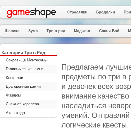
Стрелялки
Бродилки
При
Шарики
Зума
Три в ряд
Маджонг
Спанч Боб
М
Категории Три в Ряд
Сокровища Монтесумы
Предлагаем лучшие 
Галактические камни
предметы по три в 
Конфетки
и девочек всех воз
Драгоценные камни
внимание качество 
Фишдом
насладиться неверо
Снежная королева
Атлантида
умений. Отправляйт
логические квесты,