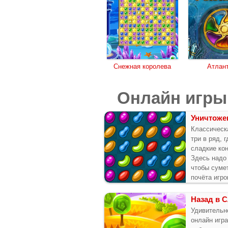
Снежная королева
Атлан
Онлайн игры
Уничтоже
Классическа
три в ряд, 
сладкие ко
Здесь надо 
чтобы сумет
почёта игро
Назад в 
Удивительн
онлайн игра