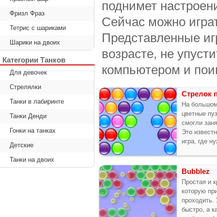
поднимет настроен
Фризл Фраз
Сейчас можно играт
Тетрис с шариками
Представленные иг
Шарики на двоих
возрасте, не упуст
Категории Танков
компьютером и поиг
Для девочек
Стрелялки
Стрелок 
Танки в лабиринте
На большом
цветные пуз
Танки Денди
смогли зан
Гонки на танках
Это извест
игра, где н
Детские
Танки на двоих
Bubblez
Простая и 
которую пр
проходить.
быстро, а к