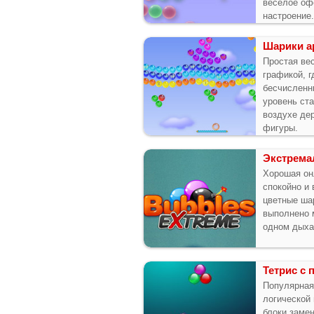
весёлое оф
настроение.
Шарики а
Простая ве
графикой, г
бесчисленн
уровень ста
воздухе де
фигуры.
Экстрема
Хорошая он
спокойно и 
цветные ша
выполнено 
одном дыха
Тетрис с
Популярная
логической 
блоки заме