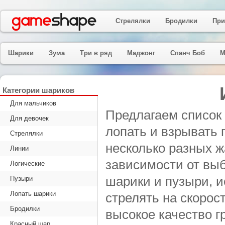
Стрелялки
Бродилки
При
Шарики
Зума
Три в ряд
Маджонг
Спанч Боб
М
Категории шариков
Для мальчиков
Предлагаем список 
Для девочек
лопать и взрывать 
Стрелялки
несколько разных ж
Линии
зависимости от вы
Логические
шарики и пузыри, и
Пузыри
Лопать шарики
стрелять на скорос
Бродилки
высокое качество г
Красный шар