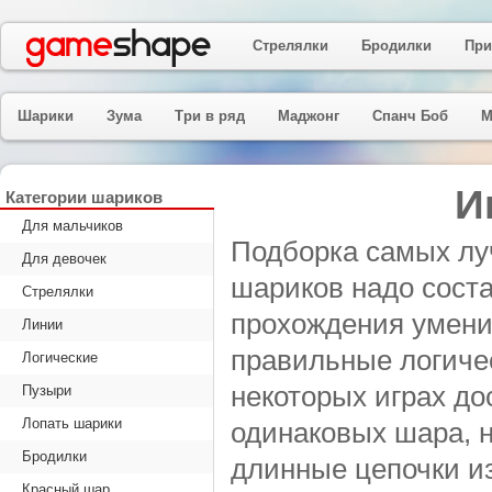
Стрелялки
Бродилки
При
Шарики
Зума
Три в ряд
Маджонг
Спанч Боб
М
И
Категории шариков
Для мальчиков
Подборка самых луч
Для девочек
шариков надо соста
Стрелялки
прохождения умени
Линии
правильные логиче
Логические
некоторых играх до
Пузыри
Лопать шарики
одинаковых шара, 
Бродилки
длинные цепочки и
Красный шар