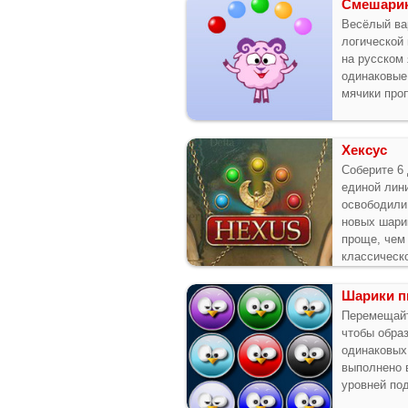
Cмешарик
Весёлый ва
логической 
на русском 
одинаковые 
мячики про
Хексус
Соберите 6
единой лини
освободили
новых шари
проще, чем
классическ
Шарики п
Перемещайт
чтобы обра
одинаковых
выполнено 
уровней под