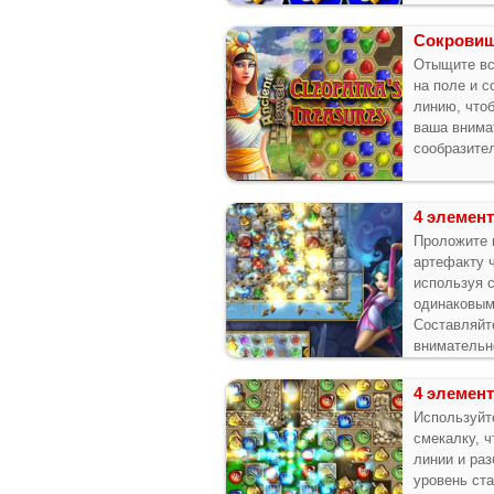
Сокровищ
Отыщите вс
на поле и с
линию, что
ваша внима
сообразите
4 элемент
Проложите 
артефакту ч
используя 
одинаковым
Составляйт
внимательн
4 элемент
Используйт
смекалку, ч
линии и раз
уровень ст