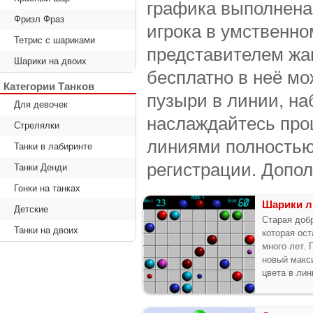
графика выполнена 
Фризл Фраз
игрока в умственн
Тетрис с шариками
представителем жан
Шарики на двоих
бесплатно в неё м
Категории Танков
пузыри в линии, на
Для девочек
наслаждайтесь про
Стрелялки
линиями полностью
Танки в лабиринте
регистрации. Допол
Танки Денди
Гонки на танках
Шарики л
Детские
Старая доб
Танки на двоих
которая ос
много лет. 
новый макс
цвета в лин