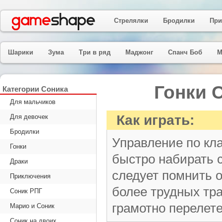
Стрелялки
Бродилки
При
Шарики
Зума
Три в ряд
Маджонг
Спанч Боб
М
Гонки 
Категории Соника
Для мальчиков
Как играть:
Для девочек
Бродилки
Управление по кл
Гонки
быстро набирать с
Драки
следует помнить о
Приключения
более трудных тр
Соник РПГ
грамотно перелете
Марио и Соник
Соник на двоих