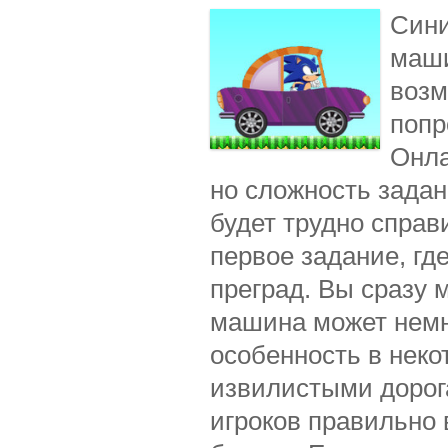
Сини
маши
возм
попр
Онла
но сложность задан
будет трудно справ
первое задание, гд
преград. Вы сразу 
машина может немн
особенность в неко
извилистыми дорог
игроков правильно 