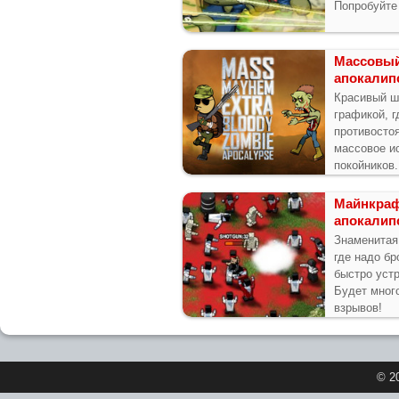
Попробуйте
Массовы
апокалип
Красивый ш
графикой, г
противосто
массовое и
покойников.
орудий!
Майнкраф
апокалип
Знаменитая
где надо бр
быстро устр
Будет мног
взрывов!
© 2