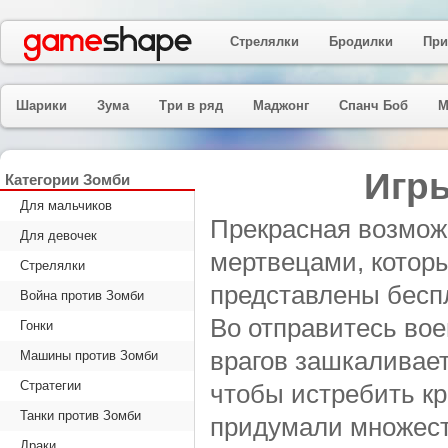
Стрелялки
Бродилки
При
Шарики
Зума
Три в ряд
Маджонг
Спанч Боб
М
Игр
Категории Зомби
Для мальчиков
Прекрасная возмож
Для девочек
мертвецами, котор
Стрелялки
представлены бесп
Война против Зомби
Во отправитесь вое
Гонки
врагов зашкаливает
Машины против Зомби
Стратегии
чтобы истребить к
Танки против Зомби
придумали множест
Драки