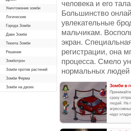
человека и его тал
Уничтожение зомби
Большинство онлайн
Логические
увлекательные брод
Города Зомби
мальчикам. Воспол
Дави Зомби
экран. Специальная
Текила Зомби
регистрации, она м
Решение
процесса. Смело ун
Зомботрон
нормальных людей и
Зомби против растений
Зомби Ферма
Зомби в 
Зомби на двоих
Принимайте
сразу отпр
людей. На 
агрессивны
надо хладн