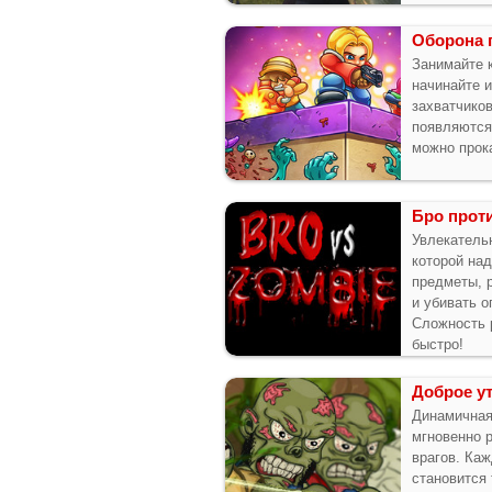
Оборона 
Занимайте 
начинайте 
захватчико
появляются
можно прок
Бро прот
Увлекатель
которой на
предметы, 
и убивать о
Сложность 
быстро!
Доброе у
Динамичная
мгновенно р
врагов. Ка
становится