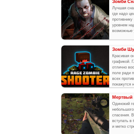
Зомби Сн
Лучшая сна
где надо це
противнику 
уровнем на
возможные 
Зомби Шу
Красивая о
графикой. 
отлично во
поле ради 
всех против
покажутся н
Мертвый 
Одинокий г
небольшого
спасения. 
вступать в 
и метко стр