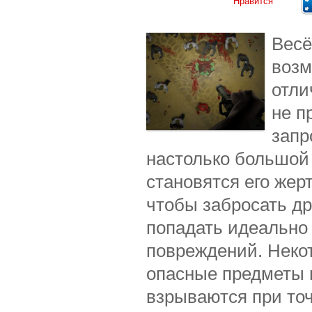
Нравится
Весё
возм
отли
не п
запр
настолько большой 
становятся его жер
чтобы забросать д
попадать идеально 
повреждений. Некот
опасные предметы 
взрываются при то