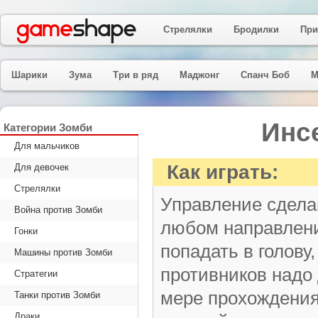
Стрелялки
Бродилки
При
Шарики
Зума
Три в ряд
Маджонг
Спанч Боб
М
Инс
Категории Зомби
Для мальчиков
Как играть:
Для девочек
Стрелялки
Управление сдела
Война против Зомби
любом направлени
Гонки
попадать в голову
Машины против Зомби
противников надо
Стратегии
мере прохождения
Танки против Зомби
Драки