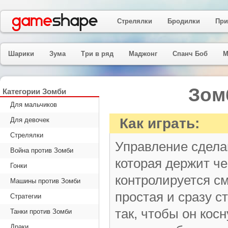
Стрелялки
Бродилки
При
Шарики
Зума
Три в ряд
Маджонг
Спанч Боб
М
Зом
Категории Зомби
Для мальчиков
Как играть:
Для девочек
Стрелялки
Управление сдела
Война против Зомби
которая держит ч
Гонки
контролируется с
Машины против Зомби
простая и сразу с
Стратегии
так, чтобы он кос
Танки против Зомби
Драки