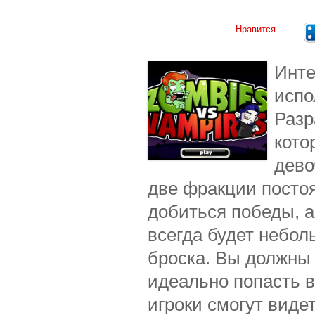
Нравится
Инте
испо
Разр
кото
дево
две фракции посто
добиться победы, а
всегда будет небол
броска. Вы должны 
идеально попасть в
игроки смогут виде