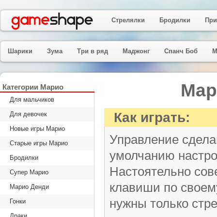
Стрелялки
Бродилки
При
Шарики
Зума
Три в ряд
Маджонг
Спанч Боб
М
Мар
Категории Марио
Для мальчиков
Как играть:
Для девочек
Новые игры Марио
Управление сдела
Старые игры Марио
умолчанию настро
Бродилки
Настоятельно сов
Супер Марио
клавиши по своем
Марио Денди
нужны только стрел
Гонки
Драки