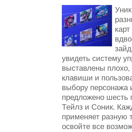
Уник
разн
карт
вдво
зайд
увидеть систему у
выставлены плохо,
клавиши и пользова
выбору персонажа и
предложено шесть г
Тейлз и Соник. Ка
применяет разную т
освойте все возмож