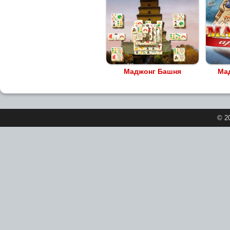
Маджонг Башня
Ма
© 2