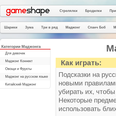
Стрелялки
Бродилки
При
Шарики
Зума
Три в ряд
Маджонг
Спанч Боб
М
М
Категории Маджонга
Для девочек
Как играть:
Маджонг Коннект
Овощи и Фрукты
Подсказки на русс
Маджонг на русском языке
новыми правилами
Китайский Маджонг
убирать их, чтобы
Некоторые предме
использовать бли