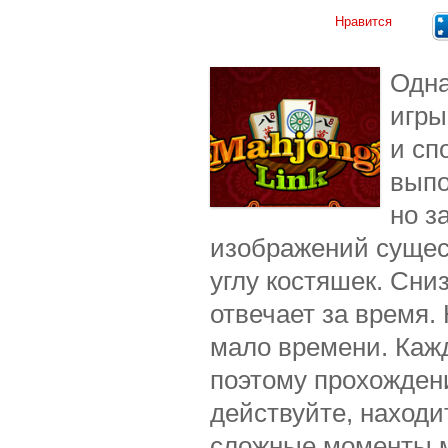
Нравится
Одна
игры
и сп
выпо
но з
изображений сущес
углу костяшек. Сни
отвечает за время.
мало времени. Кажд
поэтому прохождени
действуйте, находи
сложные моменты м