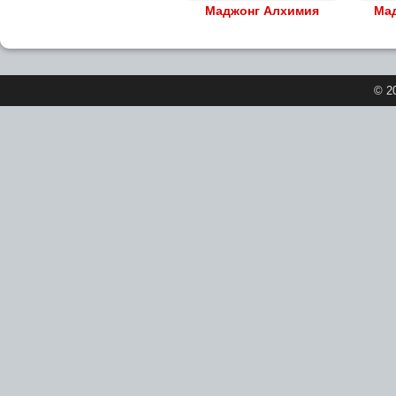
Маджонг Алхимия
Ма
© 2