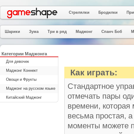
Стрелялки
Бродилки
При
Шарики
Зума
Три в ряд
Маджонг
Спанч Боб
М
Категории Маджонга
Для девочек
Как играть:
Маджонг Коннект
Овощи и Фрукты
Стандартное упра
Маджонг на русском языке
отмечать пары од
Китайский Маджонг
времени, которая
весьма простая, а
моменты можете п