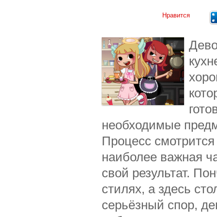
Нравится
Дево
кухн
хоро
кото
гото
необходимые предме
Процесс смотрится 
наиболее важная ча
свой результат. По
стилях, а здесь ст
серьёзный спор, д