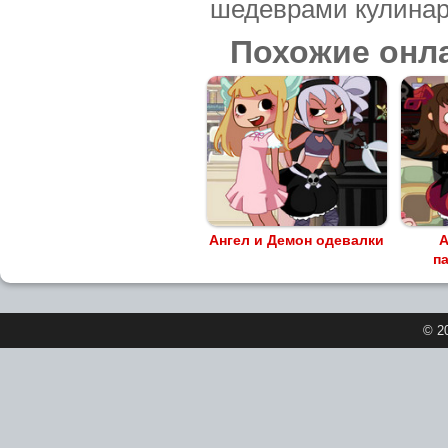
шедеврами кулинар
Похожие онл
Ангел и Демон одевалки
А
п
© 2