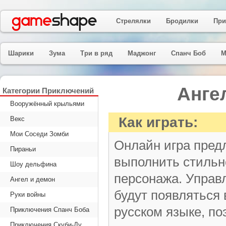
Стрелялки
Бродилки
При
Шарики
Зума
Три в ряд
Маджонг
Спанч Боб
М
Анге
Категории Приключений
Вооружённый крыльями
Как играть:
Векс
Мои Соседи Зомби
Онлайн игра предл
Пираньи
выполнить стильн
Шоу дельфина
персонажа. Управ
Ангел и демон
будут появляться
Руки войны
русском языке, по
Приключения Спанч Боба
Приключения Скуби-Ду