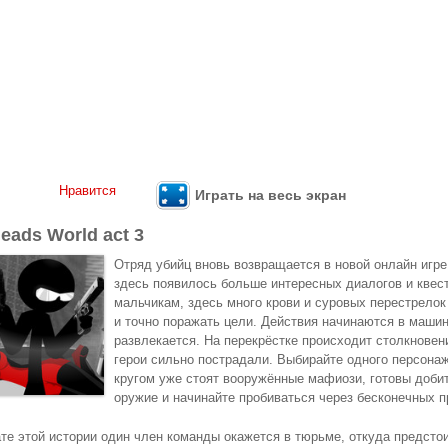
Нравится
Играть на весь экран
Heads World act 3
Отряд убийц вновь возвращается в новой онлайн игре
здесь появилось больше интересных диалогов и квест
мальчикам, здесь много крови и суровых перестрелок 
и точно поражать цели. Действия начинаются в машин
развлекается. На перекрёстке происходит столкновени
герои сильно пострадали. Выбирайте одного персонаж
кругом уже стоят вооружённые мафиози, готовы доби
оружие и начинайте пробиваться через бесконечных п
те этой истории один член команды окажется в тюрьме, откуда предсто