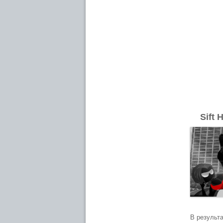
Sift 
В результа