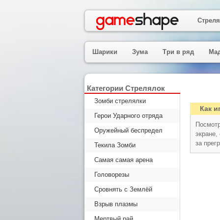
Стреля
Шарики
Зума
Три в ряд
Ма
Категории Стрелялок
Зомби стрелялки
Как и
Герои Ударного отряда
Посмотр
Оружейный беспредел
экране,
за прег
Текила Зомби
Самая самая арена
Головорезы
Сровнять с Землёй
Взрыв плазмы
Мертвый рай