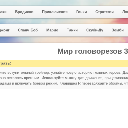
лки
Бродилки
Приключения
Гонки
Стратегии
Ло
джонг
Спанч Боб
Марио
Танки
Скуби-Ду
Зомби
Мир головорезов 3
грать:
ите вступительный трейлер, узнайте новую историю главных героев. Да
 оно осталось прежним. Используйте мышку для движения, прицеливания
радами и включать боевой режим. Клавишей R перезаряжайте обоймы, чт