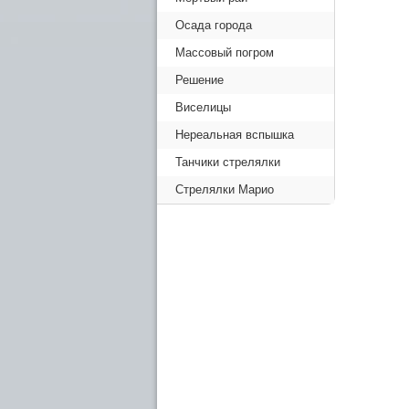
Осада города
Массовый погром
Решение
Виселицы
Нереальная вспышка
Танчики стрелялки
Стрелялки Марио