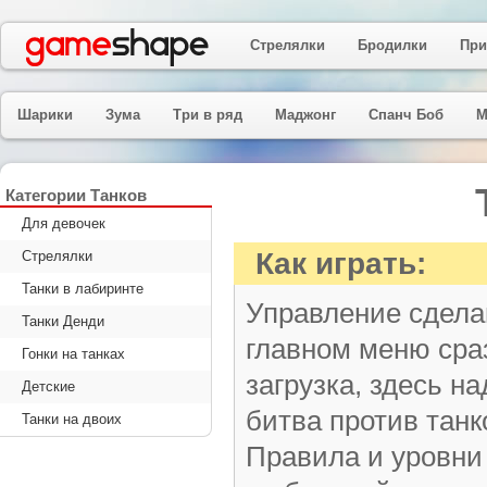
Стрелялки
Бродилки
При
Шарики
Зума
Три в ряд
Маджонг
Спанч Боб
М
Категории Танков
Для девочек
Как играть:
Стрелялки
Танки в лабиринте
Управление сдела
Танки Денди
главном меню сраз
Гонки на танках
загрузка, здесь н
Детские
битва против танк
Танки на двоих
Правила и уровни