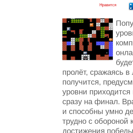
Нравится
Попу
уров
комп
онла
буде
пролёт, сражаясь в
получится, предус
уровни приходится 
сразу на финал. Вр
и способны умно де
трудно с обороной 
достижения победы