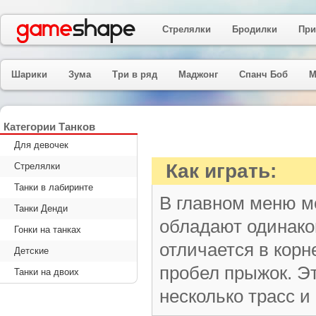
Стрелялки
Бродилки
При
Шарики
Зума
Три в ряд
Маджонг
Спанч Боб
М
Категории Танков
Для девочек
Как играть:
Стрелялки
Танки в лабиринте
В главном меню м
Танки Денди
обладают одинако
Гонки на танках
отличается в корн
Детские
пробел прыжок. Эт
Танки на двоих
несколько трасс и