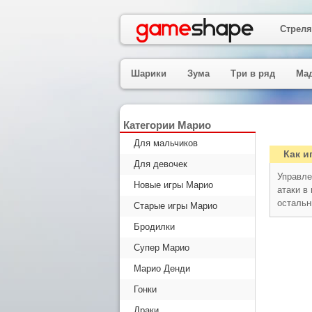
Стреля
Шарики
Зума
Три в ряд
Ма
Категории Марио
Для мальчиков
Как и
Для девочек
Управле
Новые игры Марио
атаки в
остальн
Старые игры Марио
Бродилки
Супер Марио
Марио Денди
Гонки
Драки