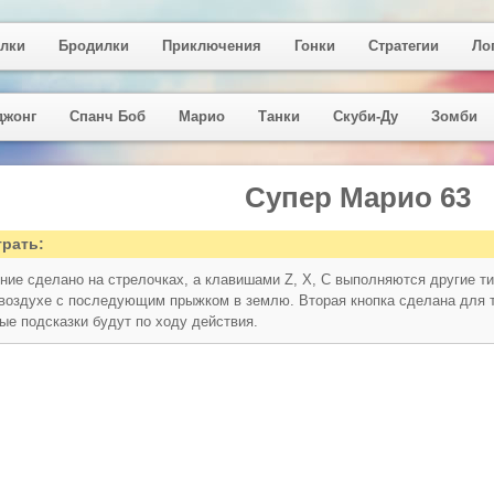
лки
Бродилки
Приключения
Гонки
Стратегии
Ло
джонг
Спанч Боб
Марио
Танки
Скуби-Ду
Зомби
Супер Марио 63
грать:
ние сделано на стрелочках, а клавишами Z, X, C выполняются другие т
 воздухе с последующим прыжком в землю. Вторая кнопка сделана для 
ые подсказки будут по ходу действия.