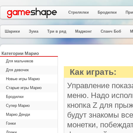
Стрелялки
Бродилки
При
Шарики
Зума
Три в ряд
Маджонг
Спанч Боб
М
Категории Марио
Для мальчиков
Как играть:
Для девочек
Новые игры Марио
Управление показа
Старые игры Марио
меню. Надо испол
Бродилки
кнопка Z для прыж
Супер Марио
будут знакомы вс
Марио Денди
монетки, побеждат
Гонки
Драки