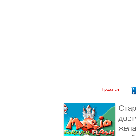
Нравится
Стар
дост
жела