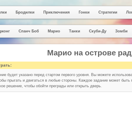
лки
Бродилки
Приключения
Гонки
Стратегии
Ло
джонг
Спанч Боб
Марио
Танки
Скуби-Ду
Зомби
Марио на острове рад
грать:
ние будет указано перед стартом первого уровня. Вы можете использов
тобы прыгать и двигаться в любые стороны. Каждое задание может быть 
кое решение, чтобы обойти преграды или открыть дверь.