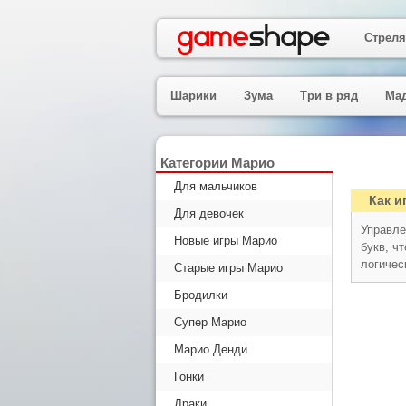
Стреля
Шарики
Зума
Три в ряд
Ма
Категории Марио
Для мальчиков
Как и
Для девочек
Управле
Новые игры Марио
букв, ч
логичес
Старые игры Марио
Бродилки
Супер Марио
Марио Денди
Гонки
Драки