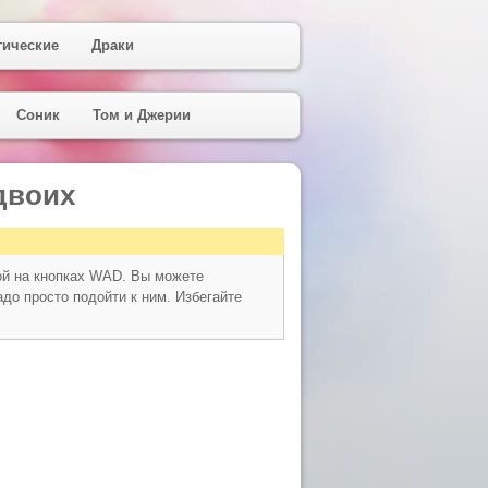
гические
Драки
Соник
Том и Джерии
двоих
рой на кнопках WAD. Вы можете
до просто подойти к ним. Избегайте