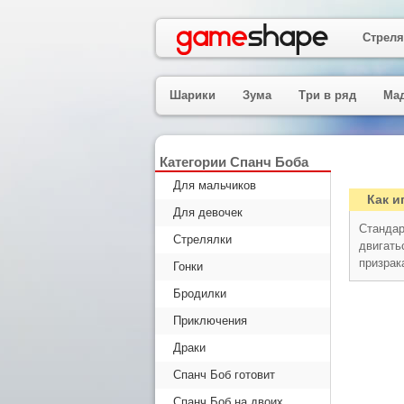
Стреля
Шарики
Зума
Три в ряд
Ма
Категории Спанч Боба
Для мальчиков
Как и
Для девочек
Стандар
Стрелялки
двигать
призрак
Гонки
Бродилки
Приключения
Драки
Спанч Боб готовит
Спанч Боб на двоих