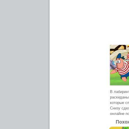
В лабирин
раскиданы
которые с
Снизу сде
онлайне п
Похож