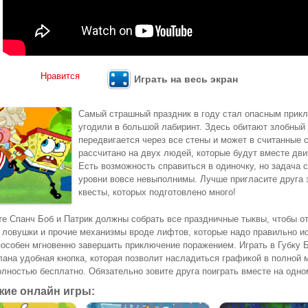
Нравится
Играть на весь экран
Самый страшный праздник в году стал опасным прикл
угодили в большой лабиринт. Здесь обитают злобный 
передвигается через все стены и может в считанные
рассчитано на двух людей, которые будут вместе дви
Есть возможность справиться в одиночку, но задача с
уровни вовсе невыполнимы. Лучше пригласите друга 
квесты, которых подготовлено много!
те Спанч Боб и Патрик должны собрать все праздничные тыквы, чтобы от
 ловушки и прочие механизмы вроде лифтов, которые надо правильно ис
пособен мгновенно завершить приключение поражением. Играть в Губку Б
лана удобная кнопка, которая позволит насладиться графикой в полной 
олностью бесплатно. Обязательно зовите друга поиграть вместе на одно
ие онлайн игры: