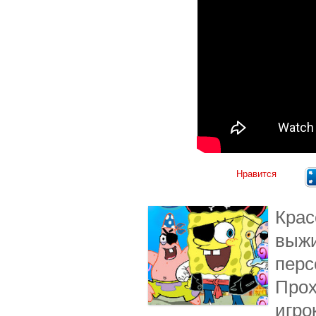
Нравится
Крас
выжи
перс
Прох
игро