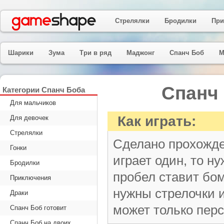
Стрелялки
Бродилки
При
Шарики
Зума
Три в ряд
Маджонг
Спанч Боб
М
Спанч
Категории Спанч Боба
Для мальчиков
Как играть:
Для девочек
Стрелялки
Сделано прохожден
Гонки
играет один, то 
Бродилки
пробел ставит бом
Приключения
нужны стрелочки и
Драки
может только перс
Спанч Боб готовит
Спанч Боб на двоих