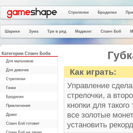
Стрелялки
Бродилки
При
Шарики
Зума
Три в ряд
Маджонг
Спанч Боб
М
Губк
Категории Спанч Боба
Для мальчиков
Как играть:
Для девочек
Стрелялки
Управление сдела
Гонки
стрелочки, а вто
Бродилки
кнопки для такого
Приключения
все золотые моне
Драки
установить рекор
Спанч Боб готовит
Спанч Боб на двоих